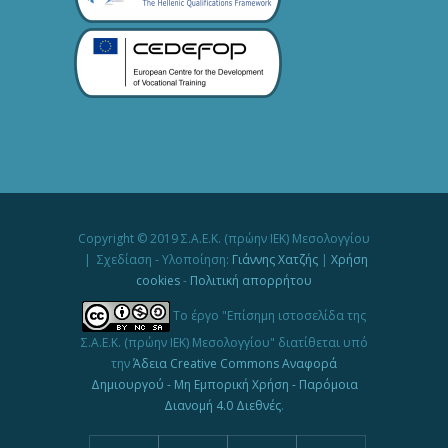
Copyright © 2019 Σ.Α.Ε.Κ. (πρώην ΙΕΚ) Μεσολογγίου
| Σχεδίαση - Υλοποίηση:
Γιάννης Χατζής
|
Χρήση
cookies
-
Πολιτική απορρήτου
Το έργο "Επίσημη ιστοσελίδα της
Σ.Α.Ε.Κ. (πρώην ΙΕΚ) Μεσολογγίου" διατίθεται υπό
την
Άδεια Creative Commons Αναφορά
Δημιουργού - Μη Εμπορική Χρήση - Παρόμοια
Διανομή 4.0 Διεθνές
.