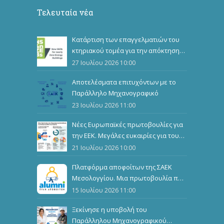
Τελευταία νέα
Κατάρτιση των επαγγελματιών του
κτηριακού τομέα για την απόκτηση
επιπλέον επαγγελματικών
27 Ιουλίου 2026 10:00
προσόντων
Αποτελέσματα επιτυχόντων με το
Παράλληλο Μηχανογραφικό
23 Ιουλίου 2026 11:00
Νέες Ευρωπαϊκές πρωτοβουλίες για
την ΕΕΚ. Μεγάλες ευκαιρίες για τους
καταρτιζόμενους
21 Ιουλίου 2026 10:00
Πλατφόρμα αποφοίτων της ΣΑΕΚ
Μεσολογγίου. Μια πρωτοβουλία που
ενώνει, αναδεικνύει και εμπνέει
15 Ιουλίου 2026 11:00
Ξεκίνησε η υποβολή του
Παράλληλου Μηχανογραφικού