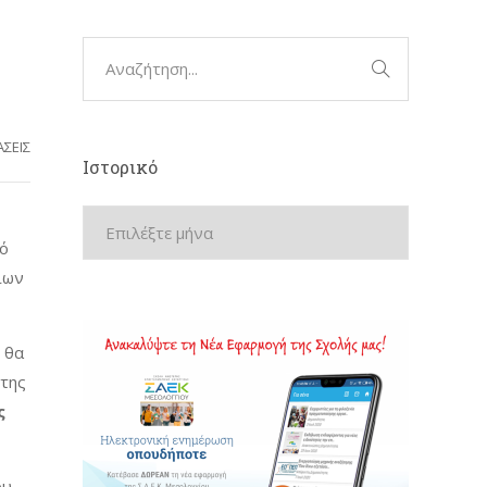
ΣΕΙΣ
Ιστορικό
νό
ίων
 θα
 της
ς
ου