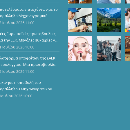
παγγελματικών προσόντων
ποτελέσματα επιτυχόντων με το
αράλληλο Μηχανογραφικό
3 Ιουλίου 2026 11:00
έες Ευρωπαϊκές πρωτοβουλίες
ια την ΕΕΚ. Μεγάλες ευκαιρίες για
ους καταρτιζόμενους
1 Ιουλίου 2026 10:00
λατφόρμα αποφοίτων της ΣΑΕΚ
εσολογγίου. Μια πρωτοβουλία
ου ενώνει, αναδεικνύει και
5 Ιουλίου 2026 11:00
μπνέει
εκίνησε η υποβολή του
αράλληλου Μηχανογραφικού
ελτίου
 Ιουλίου 2026 10:00