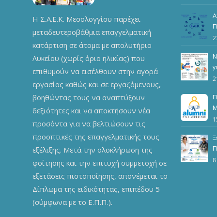
ε
Α
Η Σ.Α.Ε.Κ. Μεσολογγίου παρέχει
Π
μεταδευτεροβάθμια επαγγελματική
2
κατάρτιση σε άτομα με απολυτήριο
Ν
Λυκείου (χωρίς όριο ηλικίας) που
γ
επιθυμούν να εισέλθουν στην αγορά
τ
2
εργασίας καθώς και σε εργαζόμενους,
βοηθώντας τους να αναπτύξουν
Π
Μ
δεξιότητες και να αποκτήσουν νέα
π
1
προσόντα για να βελτιώσουν τις
ε
προοπτικές της επαγγελματικής τους
Ξ
Π
εξέλιξης. Μετά την ολοκλήρωση της
Δ
8
φοίτησης και την επιτυχή συμμετοχή σε
εξετάσεις πιστοποίησης, απονέμεται το
Δίπλωμα της ειδικότητας, επιπέδου 5
(σύμφωνα με το Ε.Π.Π.).