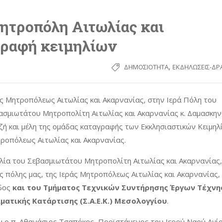
Μητροπόλη Αιτωλίας και
γραφή κειμηλίων
,
ΔΗΜΟΣΙΌΤΗΤΑ
ΕΚΔΗΛΏΣΕΙΣ-ΔΡΆ
ς Μητροπόλεως Αιτωλίας και Ακαρνανίας, στην Ιερά Πόλη του
σμιωτάτου Μητροπολίτη Αιτωλίας και Ακαρνανίας κ. Δαμασκη
ζή και μέλη της ομάδας καταγραφής των Εκκλησιαστικών Κειμηλ
ροπόλεως Αιτωλίας και Ακαρνανίας.
ία του Σεβασμιωτάτου Μητροπολίτη Αιτωλίας και Ακαρνανίας,
 πόλης μας, της Ιεράς Μητροπόλεως Αιτωλίας και Ακαρνανίας,
άδος
και του Τμήματος Τεχνικών Συντήρησης Έργων Τέχνη
ατικής Κατάρτισης (Σ.Α.Ε.Κ.) Μεσολογγίου
.
 ο π. Αθανάσιος Τσαπόκος, Προϊστάμενος του Ιερού Ναού Αγί