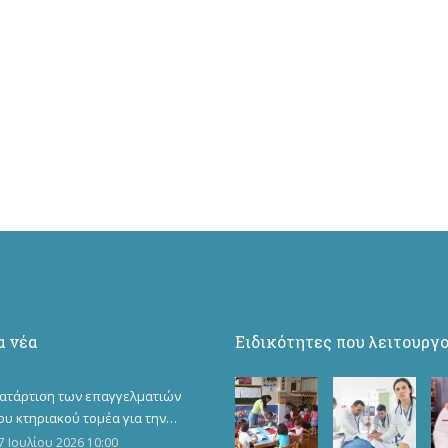
α νέα
Ειδικότητες που λειτουργ
ατάρτιση των επαγγελματιών
ου κτηριακού τομέα για την
πόκτηση επιπλέον
7 Ιουλίου 2026 10:00