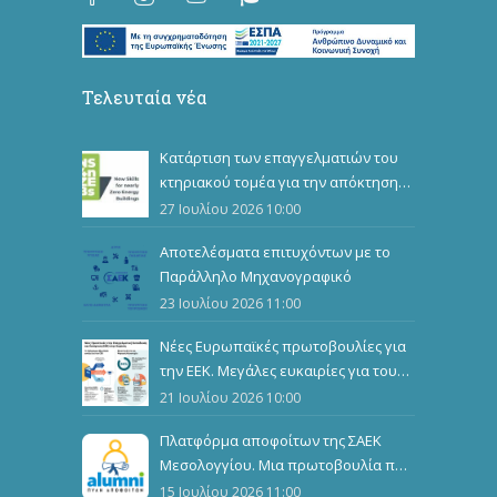
Τελευταία νέα
Κατάρτιση των επαγγελματιών του
κτηριακού τομέα για την απόκτηση
επιπλέον επαγγελματικών
27 Ιουλίου 2026 10:00
προσόντων
Αποτελέσματα επιτυχόντων με το
Παράλληλο Μηχανογραφικό
23 Ιουλίου 2026 11:00
Νέες Ευρωπαϊκές πρωτοβουλίες για
την ΕΕΚ. Μεγάλες ευκαιρίες για τους
καταρτιζόμενους
21 Ιουλίου 2026 10:00
Πλατφόρμα αποφοίτων της ΣΑΕΚ
Μεσολογγίου. Μια πρωτοβουλία που
ενώνει, αναδεικνύει και εμπνέει
15 Ιουλίου 2026 11:00