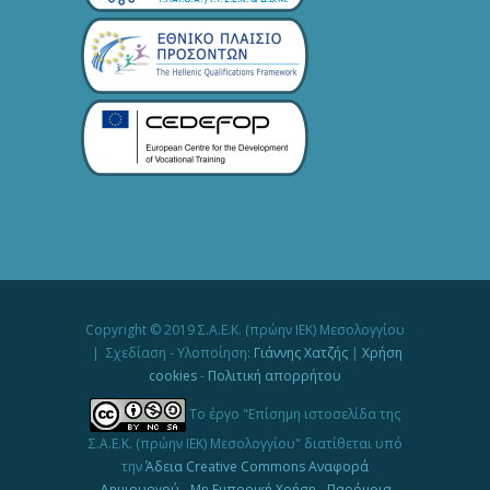
Copyright © 2019 Σ.Α.Ε.Κ. (πρώην ΙΕΚ) Μεσολογγίου
| Σχεδίαση - Υλοποίηση:
Γιάννης Χατζής
|
Χρήση
cookies
-
Πολιτική απορρήτου
Το έργο "Επίσημη ιστοσελίδα της
Σ.Α.Ε.Κ. (πρώην ΙΕΚ) Μεσολογγίου" διατίθεται υπό
την
Άδεια Creative Commons Αναφορά
Δημιουργού - Μη Εμπορική Χρήση - Παρόμοια