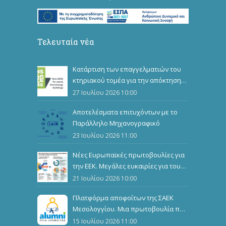
Τελευταία νέα
Κατάρτιση των επαγγελματιών του
κτηριακού τομέα για την απόκτηση
επιπλέον επαγγελματικών
27 Ιουλίου 2026 10:00
προσόντων
Αποτελέσματα επιτυχόντων με το
Παράλληλο Μηχανογραφικό
23 Ιουλίου 2026 11:00
Νέες Ευρωπαϊκές πρωτοβουλίες για
την ΕΕΚ. Μεγάλες ευκαιρίες για τους
καταρτιζόμενους
21 Ιουλίου 2026 10:00
Πλατφόρμα αποφοίτων της ΣΑΕΚ
Μεσολογγίου. Μια πρωτοβουλία που
ενώνει, αναδεικνύει και εμπνέει
15 Ιουλίου 2026 11:00