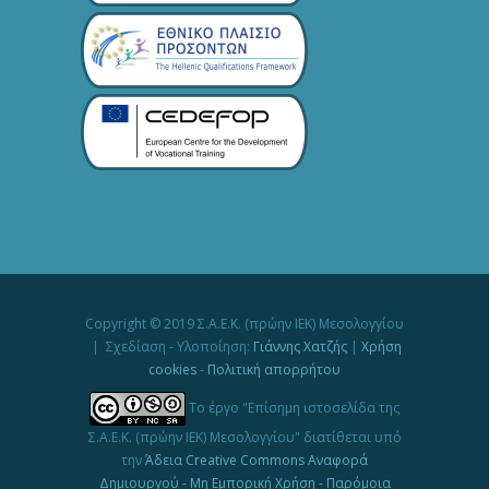
Copyright © 2019 Σ.Α.Ε.Κ. (πρώην ΙΕΚ) Μεσολογγίου
| Σχεδίαση - Υλοποίηση:
Γιάννης Χατζής
|
Χρήση
cookies
-
Πολιτική απορρήτου
Το έργο "Επίσημη ιστοσελίδα της
Σ.Α.Ε.Κ. (πρώην ΙΕΚ) Μεσολογγίου" διατίθεται υπό
την
Άδεια Creative Commons Αναφορά
Δημιουργού - Μη Εμπορική Χρήση - Παρόμοια