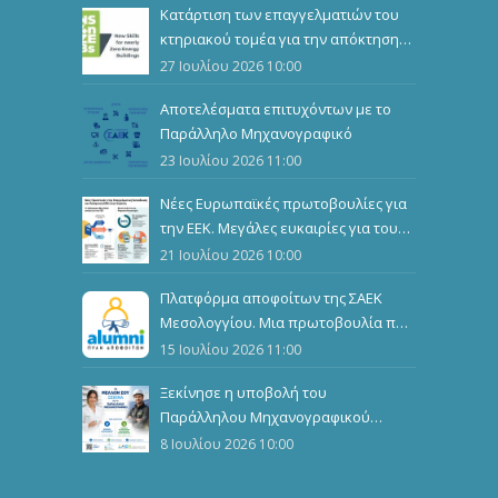
Κατάρτιση των επαγγελματιών του
κτηριακού τομέα για την απόκτηση
επιπλέον επαγγελματικών
27 Ιουλίου 2026 10:00
προσόντων
Αποτελέσματα επιτυχόντων με το
Παράλληλο Μηχανογραφικό
23 Ιουλίου 2026 11:00
Νέες Ευρωπαϊκές πρωτοβουλίες για
την ΕΕΚ. Μεγάλες ευκαιρίες για τους
καταρτιζόμενους
21 Ιουλίου 2026 10:00
Πλατφόρμα αποφοίτων της ΣΑΕΚ
Μεσολογγίου. Μια πρωτοβουλία που
ενώνει, αναδεικνύει και εμπνέει
15 Ιουλίου 2026 11:00
Ξεκίνησε η υποβολή του
Παράλληλου Μηχανογραφικού
Δελτίου
8 Ιουλίου 2026 10:00