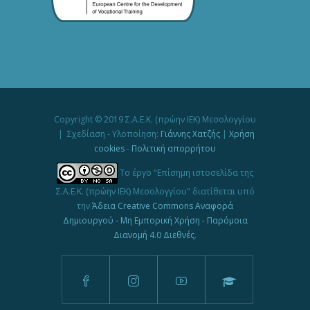
Copyright © 2019 Σ.Α.Ε.Κ. (πρώην ΙΕΚ) Μεσολογγίου
| Σχεδίαση - Υλοποίηση:
Γιάννης Χατζής
|
Χρήση
cookies
-
Πολιτική απορρήτου
Το έργο "Επίσημη ιστοσελίδα της
Σ.Α.Ε.Κ. (πρώην ΙΕΚ) Μεσολογγίου" διατίθεται υπό
την
Άδεια Creative Commons Αναφορά
Δημιουργού - Μη Εμπορική Χρήση - Παρόμοια
Διανομή 4.0 Διεθνές
.