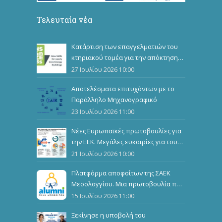
Τελευταία νέα
Κατάρτιση των επαγγελματιών του
κτηριακού τομέα για την απόκτηση
επιπλέον επαγγελματικών
27 Ιουλίου 2026 10:00
προσόντων
Αποτελέσματα επιτυχόντων με το
Παράλληλο Μηχανογραφικό
23 Ιουλίου 2026 11:00
Νέες Ευρωπαϊκές πρωτοβουλίες για
την ΕΕΚ. Μεγάλες ευκαιρίες για τους
καταρτιζόμενους
21 Ιουλίου 2026 10:00
Πλατφόρμα αποφοίτων της ΣΑΕΚ
Μεσολογγίου. Μια πρωτοβουλία που
ενώνει, αναδεικνύει και εμπνέει
15 Ιουλίου 2026 11:00
Ξεκίνησε η υποβολή του