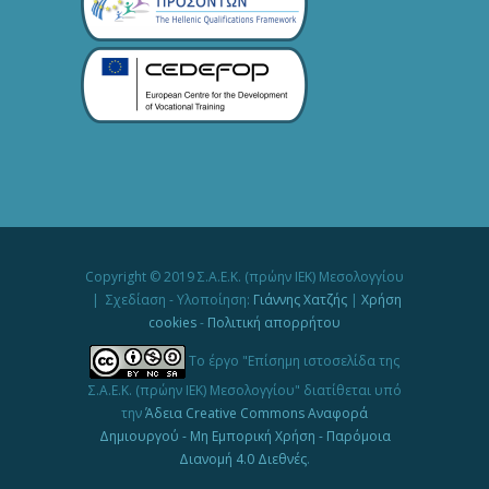
Copyright © 2019 Σ.Α.Ε.Κ. (πρώην ΙΕΚ) Μεσολογγίου
| Σχεδίαση - Υλοποίηση:
Γιάννης Χατζής
|
Χρήση
cookies
-
Πολιτική απορρήτου
Το έργο "Επίσημη ιστοσελίδα της
Σ.Α.Ε.Κ. (πρώην ΙΕΚ) Μεσολογγίου" διατίθεται υπό
την
Άδεια Creative Commons Αναφορά
Δημιουργού - Μη Εμπορική Χρήση - Παρόμοια
Διανομή 4.0 Διεθνές
.