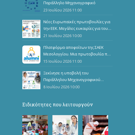
Παράλληλο Μηχανογραφικό
23 Ιουλίου 2026 11:00
Νέες Ευρωπαϊκές πρωτοβουλίες για
την ΕΕΚ. Μεγάλες ευκαιρίες για τους
καταρτιζόμενους
21 Ιουλίου 2026 10:00
Πλατφόρμα αποφοίτων της ΣΑΕΚ
Μεσολογγίου. Μια πρωτοβουλία που
ενώνει, αναδεικνύει και εμπνέει
15 Ιουλίου 2026 11:00
Ξεκίνησε η υποβολή του
Παράλληλου Μηχανογραφικού
Δελτίου
8 Ιουλίου 2026 10:00
Ειδικότητες που λειτουργούν