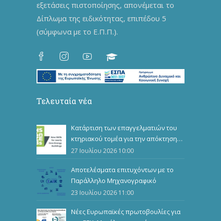
εξετάσεις πιστοποίησης, απονέμεται το
Δίπλωμα της ειδικότητας, επιπέδου 5
(σύμφωνα με το Ε.Π.Π.).
Τελευταία νέα
Κατάρτιση των επαγγελματιών του
κτηριακού τομέα για την απόκτηση
επιπλέον επαγγελματικών
27 Ιουλίου 2026 10:00
προσόντων
Αποτελέσματα επιτυχόντων με το
Παράλληλο Μηχανογραφικό
23 Ιουλίου 2026 11:00
Νέες Ευρωπαϊκές πρωτοβουλίες για