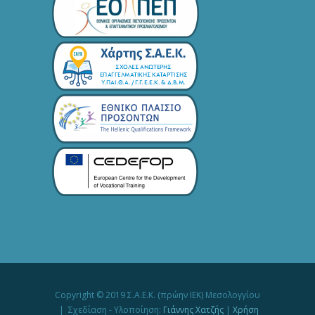
Copyright © 2019 Σ.Α.Ε.Κ. (πρώην ΙΕΚ) Μεσολογγίου
| Σχεδίαση - Υλοποίηση:
Γιάννης Χατζής
|
Χρήση