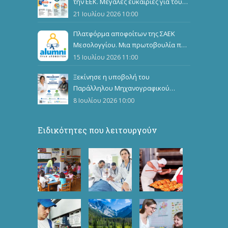
την ΕΕΚ. Μεγάλες ευκαιρίες για τους
καταρτιζόμενους
21 Ιουλίου 2026 10:00
Πλατφόρμα αποφοίτων της ΣΑΕΚ
Μεσολογγίου. Μια πρωτοβουλία που
ενώνει, αναδεικνύει και εμπνέει
15 Ιουλίου 2026 11:00
Ξεκίνησε η υποβολή του
Παράλληλου Μηχανογραφικού
Δελτίου
8 Ιουλίου 2026 10:00
Ειδικότητες που λειτουργούν