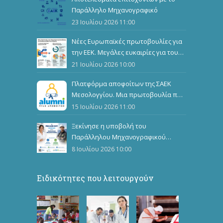
Παράλληλο Μηχανογραφικό
23 Ιουλίου 2026 11:00
Νέες Ευρωπαϊκές πρωτοβουλίες για
την ΕΕΚ. Μεγάλες ευκαιρίες για τους
καταρτιζόμενους
21 Ιουλίου 2026 10:00
Πλατφόρμα αποφοίτων της ΣΑΕΚ
Μεσολογγίου. Μια πρωτοβουλία που
ενώνει, αναδεικνύει και εμπνέει
15 Ιουλίου 2026 11:00
Ξεκίνησε η υποβολή του
Παράλληλου Μηχανογραφικού
Δελτίου
8 Ιουλίου 2026 10:00
Ειδικότητες που λειτουργούν