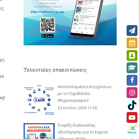
ες
χη
Τελευταίες ανακοινώσεις
ΝΑ
Αποτελέσματα επιτυχόντων
με το Παράλληλο
ς!
Μηχανογραφικό
23 Ιουλίου 2026 11:00
Έναρξη διαδικασίας
αξιολόγησης για το Εαρινό
εξάμηνο 2026Α