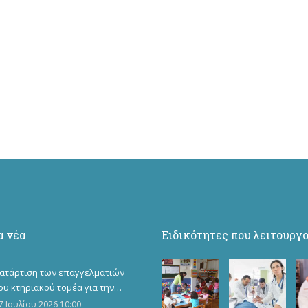
α νέα
Ειδικότητες που λειτουργ
ατάρτιση των επαγγελματιών
ου κτηριακού τομέα για την
πόκτηση επιπλέον
7 Ιουλίου 2026 10:00