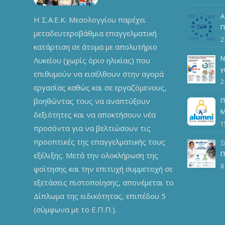
ε
Α
Η Σ.Α.Ε.Κ. Μεσολογγίου παρέχει
Π
μεταδευτεροβάθμια επαγγελματική
2
κατάρτιση σε άτομα με απολυτήριο
Ν
Λυκείου (χωρίς όριο ηλικίας) που
γ
επιθυμούν να εισέλθουν στην αγορά
τ
2
εργασίας καθώς και σε εργαζόμενους,
βοηθώντας τους να αναπτύξουν
Π
Μ
δεξιότητες και να αποκτήσουν νέα
π
1
προσόντα για να βελτιώσουν τις
ε
προοπτικές της επαγγελματικής τους
Ξ
Π
εξέλιξης. Μετά την ολοκλήρωση της
Δ
8
φοίτησης και την επιτυχή συμμετοχή σε
εξετάσεις πιστοποίησης, απονέμεται το
Δίπλωμα της ειδικότητας, επιπέδου 5
(σύμφωνα με το Ε.Π.Π.).