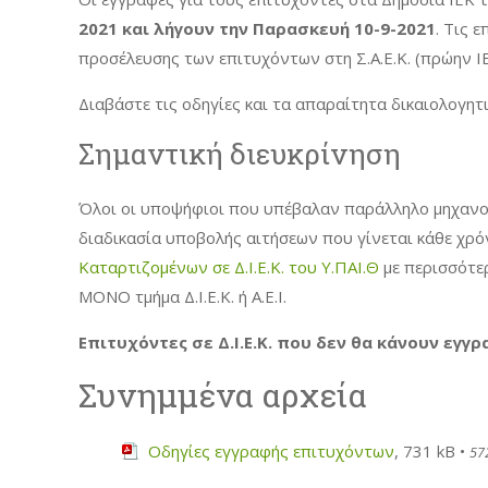
2021 και λήγουν την Παρασκευή 10-9-2021
. Τις 
προσέλευσης των επιτυχόντων στη Σ.Α.Ε.Κ. (πρώην Ι
Διαβάστε τις οδηγίες και τα απαραίτητα δικαιολογητ
Σημαντική διευκρίνηση
Όλοι οι υποψήφιοι που υπέβαλαν παράλληλο μηχανογ
διαδικασία υποβολής αιτήσεων που γίνεται κάθε χρ
Καταρτιζομένων σε Δ.Ι.Ε.Κ. του Υ.ΠΑΙ.Θ
με περισσότερ
ΜΟΝΟ τμήμα Δ.Ι.Ε.Κ. ή Α.Ε.Ι.
Επιτυχόντες σε Δ.Ι.Ε.Κ. που δεν θα κάνουν εγγ
Συνημμένα αρχεία
Οδηγίες εγγραφής επιτυχόντων
, 731 kB •
572