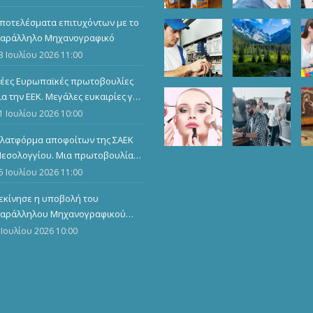
παγγελματικών προσόντων
ποτελέσματα επιτυχόντων με το
αράλληλο Μηχανογραφικό
3 Ιουλίου 2026 11:00
έες Ευρωπαϊκές πρωτοβουλίες
ια την ΕΕΚ. Μεγάλες ευκαιρίες για
ους καταρτιζόμενους
1 Ιουλίου 2026 10:00
λατφόρμα αποφοίτων της ΣΑΕΚ
εσολογγίου. Μια πρωτοβουλία
ου ενώνει, αναδεικνύει και
5 Ιουλίου 2026 11:00
μπνέει
εκίνησε η υποβολή του
αράλληλου Μηχανογραφικού
ελτίου
 Ιουλίου 2026 10:00