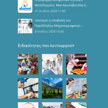
Μεσολογγίου. Μια πρωτοβουλία που
ενώνει, αναδεικνύει και εμπνέει
15 Ιουλίου 2026 11:00
Ξεκίνησε η υποβολή του
Παράλληλου Μηχανογραφικού
Δελτίου
8 Ιουλίου 2026 10:00
Ειδικότητες που λειτουργούν