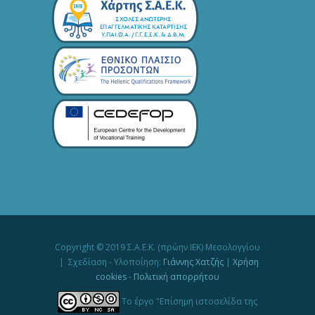
Copyright © 2019 Σ.Α.Ε.Κ. (πρώην ΙΕΚ) Μεσολογγίου
| Σχεδίαση - Υλοποίηση:
Γιάννης Χατζής
|
Χρήση
cookies
-
Πολιτική απορρήτου
Το έργο "Επίσημη ιστοσελίδα της