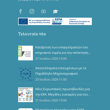
Τελευταία νέα
Κατάρτιση των επαγγελματιών του
κτηριακού τομέα για την απόκτηση
επιπλέον επαγγελματικών
27 Ιουλίου 2026 10:00
προσόντων
Αποτελέσματα επιτυχόντων με το
Παράλληλο Μηχανογραφικό
23 Ιουλίου 2026 11:00
Νέες Ευρωπαϊκές πρωτοβουλίες για
την ΕΕΚ. Μεγάλες ευκαιρίες για τους
καταρτιζόμενους
21 Ιουλίου 2026 10:00
Πλατφόρμα αποφοίτων της ΣΑΕΚ