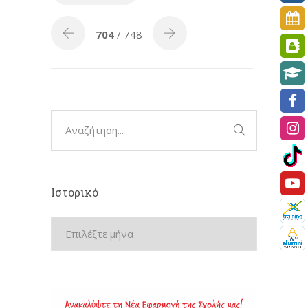
704
/ 748
Ιστορικό