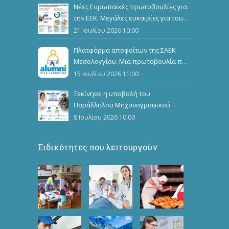
Νέες Ευρωπαϊκές πρωτοβουλίες για
την ΕΕΚ. Μεγάλες ευκαιρίες για τους
καταρτιζόμενους
21 Ιουλίου 2026 10:00
Πλατφόρμα αποφοίτων της ΣΑΕΚ
Μεσολογγίου. Μια πρωτοβουλία που
ενώνει, αναδεικνύει και εμπνέει
15 Ιουλίου 2026 11:00
Ξεκίνησε η υποβολή του
Παράλληλου Μηχανογραφικού
Δελτίου
8 Ιουλίου 2026 10:00
Ειδικότητες που λειτουργούν