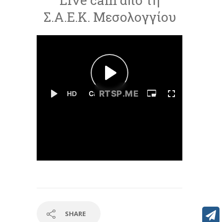
Live cam από τη
Σ.Α.Ε.Κ. Μεσολογγίου
SHARE